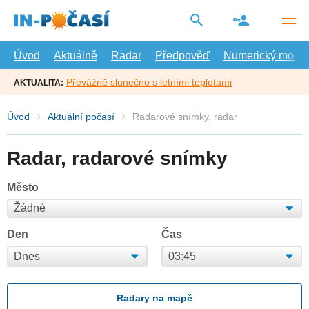
Přejít
na
hlavní
obsah
Úvod
Aktuálně
Radar
Předpověď
Numerický model
Převážně slunečno s letními teplotami
AKTUALITA:
Úvod
Aktuální počasí
Radarové snímky, radar
Radar, radarové snímky
Město
Den
Čas
Radary na mapě