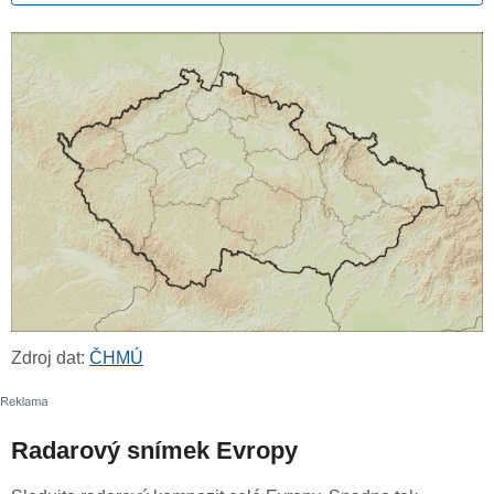
Zdroj dat:
ČHMÚ
Radarový snímek Evropy