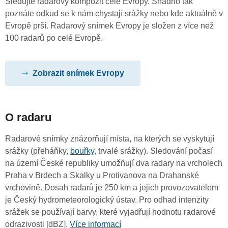
Sledujte radarový kompozit celé Evropy. Snadno tak
poznáte odkud se k nám chystají srážky nebo kde aktuálně v
Evropě prší. Radarový snímek Evropy je složen z více než
100 radarů po celé Evropě.
Zobrazit snímek Evropy
O radaru
Radarové snímky znázorňují místa, na kterých se vyskytují
srážky (přeháňky,
bouřky
, trvalé srážky). Sledování počasí
na území České republiky umožňují dva radary na vrcholech
Praha v Brdech a Skalky u Protivanova na Drahanské
vrchovině. Dosah radarů je 250 km a jejich provozovatelem
je Český hydrometeorologický ústav. Pro odhad intenzity
srážek se používají barvy, které vyjadřují hodnotu radarové
odrazivosti [dBZ].
Více informací