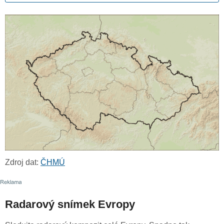
Zdroj dat:
ČHMÚ
Radarový snímek Evropy