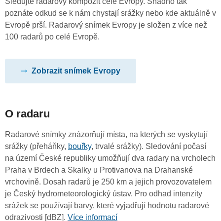
Sledujte radarový kompozit celé Evropy. Snadno tak
poznáte odkud se k nám chystají srážky nebo kde aktuálně v
Evropě prší. Radarový snímek Evropy je složen z více než
100 radarů po celé Evropě.
Zobrazit snímek Evropy
O radaru
Radarové snímky znázorňují místa, na kterých se vyskytují
srážky (přeháňky,
bouřky
, trvalé srážky). Sledování počasí
na území České republiky umožňují dva radary na vrcholech
Praha v Brdech a Skalky u Protivanova na Drahanské
vrchovině. Dosah radarů je 250 km a jejich provozovatelem
je Český hydrometeorologický ústav. Pro odhad intenzity
srážek se používají barvy, které vyjadřují hodnotu radarové
odrazivosti [dBZ].
Více informací