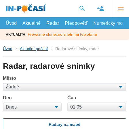
Přejít
na
hlavní
obsah
Úvod
Aktuálně
Radar
Předpověď
Numerický model
Převážně slunečno s letními teplotami
AKTUALITA:
Úvod
Aktuální počasí
Radarové snímky, radar
Radar, radarové snímky
Město
Den
Čas
Radary na mapě