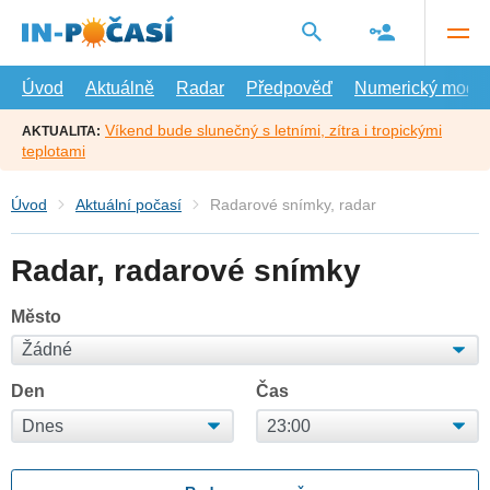
Přejít
na
hlavní
obsah
Úvod
Aktuálně
Radar
Předpověď
Numerický model
Víkend bude slunečný s letními, zítra i tropickými
AKTUALITA:
teplotami
Úvod
Aktuální počasí
Radarové snímky, radar
Radar, radarové snímky
Město
Den
Čas