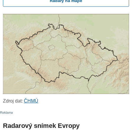
Radary na mapě
Zdroj dat:
ČHMÚ
Radarový snímek Evropy