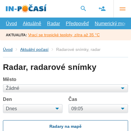
Přejít
na
hlavní
obsah
Úvod
Aktuálně
Radar
Předpověď
Numerický model
Vrací se tropické teploty, zítra až 35 °C
AKTUALITA:
Úvod
Aktuální počasí
Radarové snímky, radar
Radar, radarové snímky
Město
Den
Čas
Radary na mapě