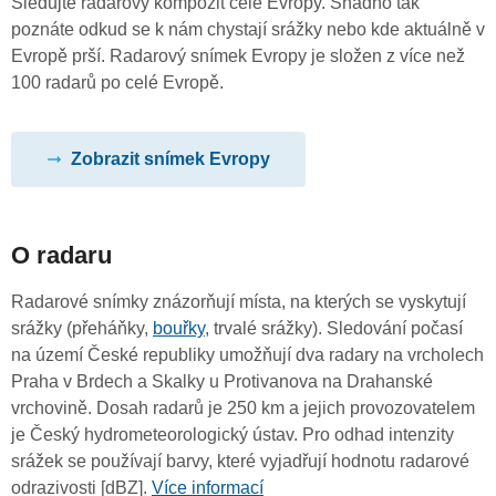
Sledujte radarový kompozit celé Evropy. Snadno tak
poznáte odkud se k nám chystají srážky nebo kde aktuálně v
Evropě prší. Radarový snímek Evropy je složen z více než
100 radarů po celé Evropě.
Zobrazit snímek Evropy
O radaru
Radarové snímky znázorňují místa, na kterých se vyskytují
srážky (přeháňky,
bouřky
, trvalé srážky). Sledování počasí
na území České republiky umožňují dva radary na vrcholech
Praha v Brdech a Skalky u Protivanova na Drahanské
vrchovině. Dosah radarů je 250 km a jejich provozovatelem
je Český hydrometeorologický ústav. Pro odhad intenzity
srážek se používají barvy, které vyjadřují hodnotu radarové
odrazivosti [dBZ].
Více informací