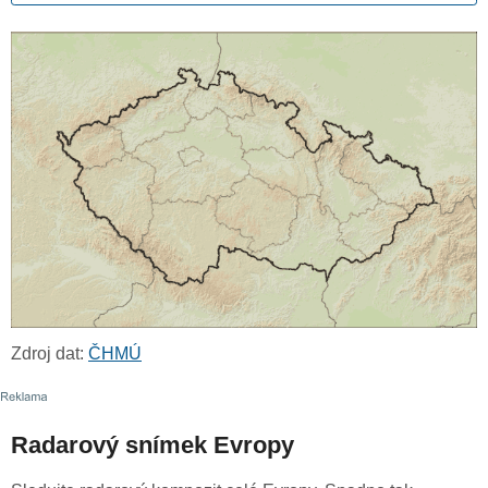
Zdroj dat:
ČHMÚ
Radarový snímek Evropy