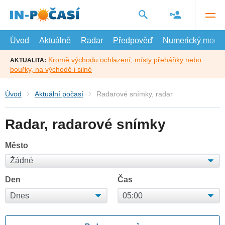
Přejít
na
hlavní
obsah
Úvod
Aktuálně
Radar
Předpověď
Numerický model
Kromě východu ochlazení, místy přeháňky nebo
AKTUALITA:
bouřky, na východě i silné
Úvod
Aktuální počasí
Radarové snímky, radar
Radar, radarové snímky
Město
Den
Čas