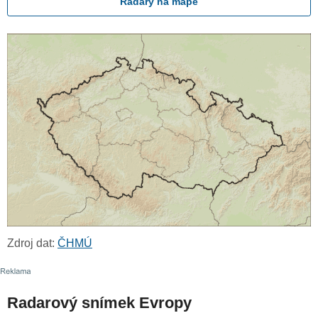
Radary na mapě
Zdroj dat:
ČHMÚ
Radarový snímek Evropy