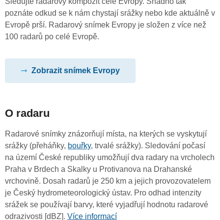
Sledujte radarový kompozit celé Evropy. Snadno tak
poznáte odkud se k nám chystají srážky nebo kde aktuálně v
Evropě prší. Radarový snímek Evropy je složen z více než
100 radarů po celé Evropě.
Zobrazit snímek Evropy
O radaru
Radarové snímky znázorňují místa, na kterých se vyskytují
srážky (přeháňky,
bouřky
, trvalé srážky). Sledování počasí
na území České republiky umožňují dva radary na vrcholech
Praha v Brdech a Skalky u Protivanova na Drahanské
vrchovině. Dosah radarů je 250 km a jejich provozovatelem
je Český hydrometeorologický ústav. Pro odhad intenzity
srážek se používají barvy, které vyjadřují hodnotu radarové
odrazivosti [dBZ].
Více informací