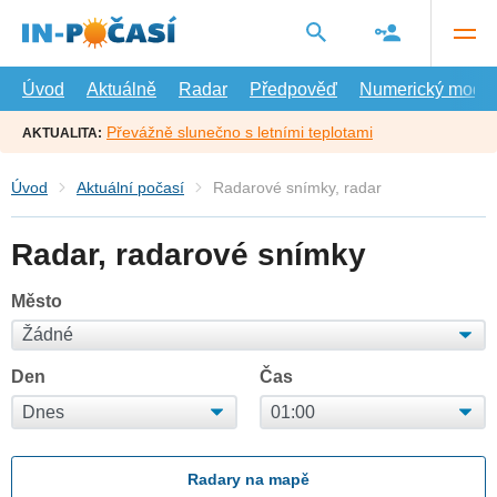
Přejít
na
hlavní
obsah
Úvod
Aktuálně
Radar
Předpověď
Numerický model
Převážně slunečno s letními teplotami
AKTUALITA:
Úvod
Aktuální počasí
Radarové snímky, radar
Radar, radarové snímky
Město
Den
Čas
Radary na mapě