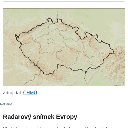
Zdroj dat:
ČHMÚ
Radarový snímek Evropy