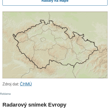
Radary na mapě
Zdroj dat:
ČHMÚ
Radarový snímek Evropy