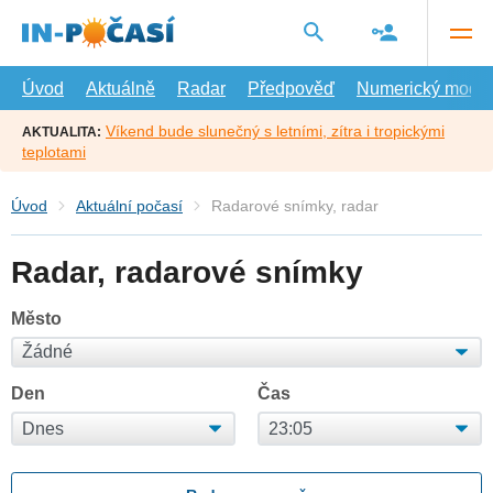
Přejít
na
hlavní
obsah
Úvod
Aktuálně
Radar
Předpověď
Numerický model
Víkend bude slunečný s letními, zítra i tropickými
AKTUALITA:
teplotami
Úvod
Aktuální počasí
Radarové snímky, radar
Radar, radarové snímky
Město
Den
Čas