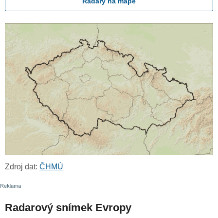
Radary na mapě
Zdroj dat:
ČHMÚ
Radarový snímek Evropy