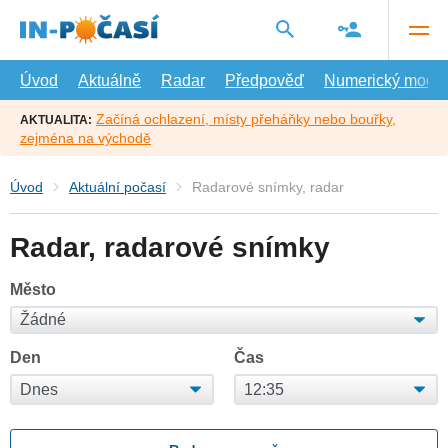
Přejít
na
hlavní
obsah
Úvod
Aktuálně
Radar
Předpověď
Numerický model
Začíná ochlazení, místy přeháňky nebo bouřky,
AKTUALITA:
zejména na východě
Úvod
Aktuální počasí
Radarové snímky, radar
Radar, radarové snímky
Město
Den
Čas