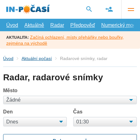
Přejít
na
hlavní
obsah
Úvod
Aktuálně
Radar
Předpověď
Numerický model
Začíná ochlazení, místy přeháňky nebo bouřky,
AKTUALITA:
zejména na východě
Úvod
Aktuální počasí
Radarové snímky, radar
Radar, radarové snímky
Město
Den
Čas