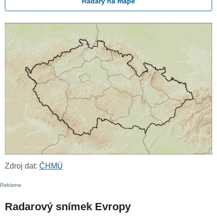
Radary na mapě
Zdroj dat:
ČHMÚ
Radarový snímek Evropy