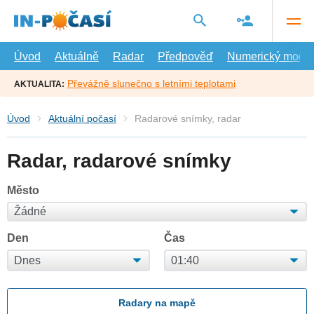
Přejít
na
hlavní
obsah
Úvod
Aktuálně
Radar
Předpověď
Numerický model
Převážně slunečno s letními teplotami
AKTUALITA:
Úvod
Aktuální počasí
Radarové snímky, radar
Radar, radarové snímky
Město
Den
Čas
Radary na mapě