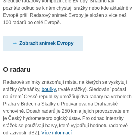
Sledujte radarový kompozit celé Evropy. Snadno tak
poznáte odkud se k nám chystají srážky nebo kde aktuálně v
Evropě prší. Radarový snímek Evropy je složen z více než
100 radarů po celé Evropě.
Zobrazit snímek Evropy
O radaru
Radarové snímky znázorňují místa, na kterých se vyskytují
srážky (přeháňky,
bouřky
, trvalé srážky). Sledování počasí
na území České republiky umožňují dva radary na vrcholech
Praha v Brdech a Skalky u Protivanova na Drahanské
vrchovině. Dosah radarů je 250 km a jejich provozovatelem
je Český hydrometeorologický ústav. Pro odhad intenzity
srážek se používají barvy, které vyjadřují hodnotu radarové
odrazivosti [dBZ].
Více informací