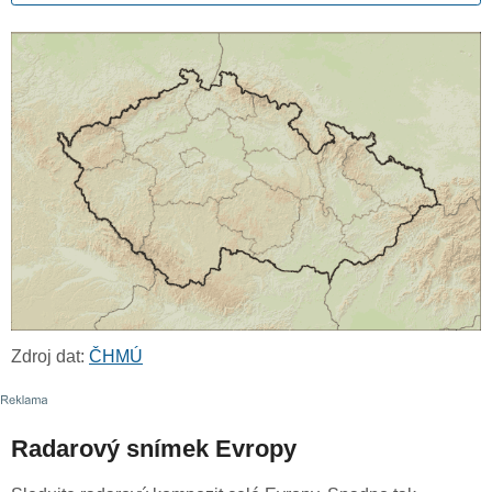
Zdroj dat:
ČHMÚ
Radarový snímek Evropy