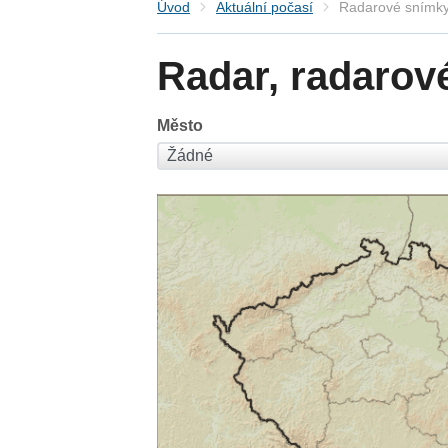
Úvod
Aktuální počasí
Radarové snímky
Radar, radarov
Město