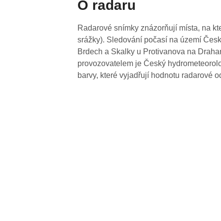
O radaru
Radarové snímky znázorňují místa, na kte
srážky). Sledování počasí na území Česk
Brdech a Skalky u Protivanova na Drahan
provozovatelem je Český hydrometeorolog
barvy, které vyjadřují hodnotu radarové o