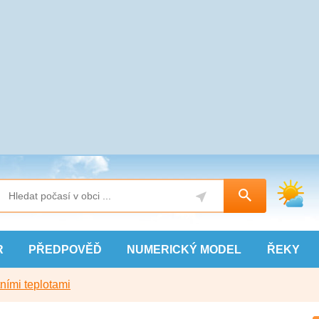
R
PŘEDPOVĚĎ
NUMERICKÝ
MODEL
ŘEKY
ními teplotami