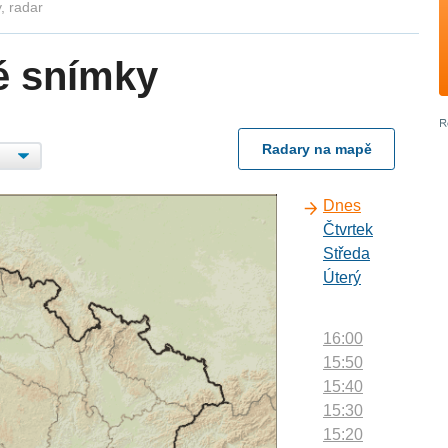
, radar
é snímky
Radary na mapě
Dnes
Čtvrtek
Středa
Úterý
16:00
15:50
15:40
15:30
15:20