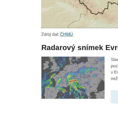
Zdroj dat:
ČHMÚ
Radarový snímek Ev
Sle
poz
v E
než