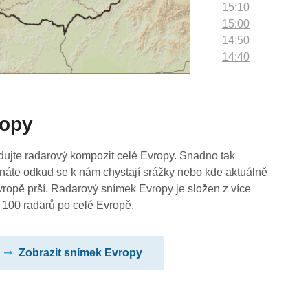
15:10
15:00
14:50
14:40
14:30
14:20
14:10
ropy
14:00
13:50
13:40
dujte radarový kompozit celé Evropy. Snadno tak
13:30
náte odkud se k nám chystají srážky nebo kde aktuálně
13:20
vropě prší. Radarový snímek Evropy je složen z více
13:10
 100 radarů po celé Evropě.
13:00
12:50
Zobrazit snímek Evropy
12:40
12:30
12:20
12:10