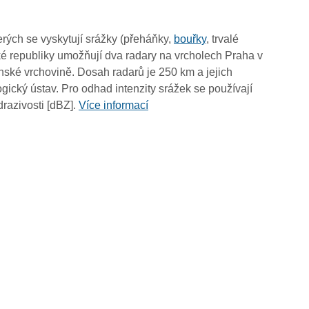
12:00
11:50
rých se vyskytují srážky (přeháňky,
bouřky
, trvalé
11:40
é republiky umožňují dva radary na vrcholech Praha v
11:30
ské vrchovině. Dosah radarů je 250 km a jejich
11:20
ický ústav. Pro odhad intenzity srážek se používají
11:10
drazivosti [dBZ].
Více informací
11:00
10:50
10:40
10:30
10:20
10:10
10:00
09:50
09:40
09:30
09:20
09:10