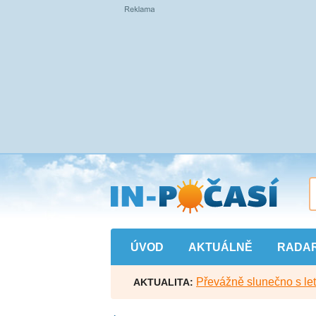
Přejít
na
hlavní
obsah
ÚVOD
AKTUÁLNĚ
RADA
Převážně slunečno s let
AKTUALITA: