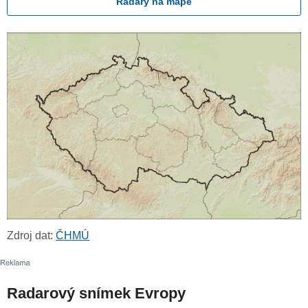
Radary na mapě
Zdroj dat:
ČHMÚ
Radarový snímek Evropy