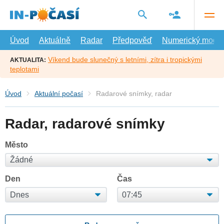
Přejít
na
hlavní
obsah
Úvod
Aktuálně
Radar
Předpověď
Numerický model
Víkend bude slunečný s letními, zítra i tropickými
AKTUALITA:
teplotami
Úvod
Aktuální počasí
Radarové snímky, radar
Radar, radarové snímky
Město
Den
Čas