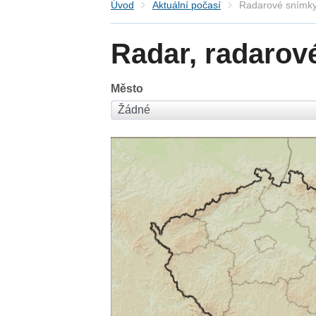
Úvod
Aktuální počasí
Radarové snímky
Radar, radarov
Město