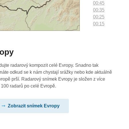
00:45
00:35
00:25
00:15
00:05
ropy
dujte radarový kompozit celé Evropy. Snadno tak
náte odkud se k nám chystají srážky nebo kde aktuálně
vropě prší. Radarový snímek Evropy je složen z více
 100 radarů po celé Evropě.
Zobrazit snímek Evropy