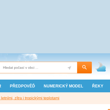
R
PŘEDPOVĚĎ
NUMERICKÝ
MODEL
ŘEKY
etními, zítra i tropickými teplotami