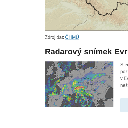
Zdroj dat:
ČHMÚ
Radarový snímek Ev
Sle
poz
v E
než