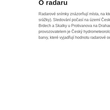
O radaru
Radarové snímky znázorňují místa, na kte
srážky). Sledování počasí na území Česk
Brdech a Skalky u Protivanova na Drahan
provozovatelem je Český hydrometeorolog
barvy, které vyjadřují hodnotu radarové o