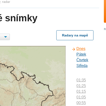
, radar
é snímky
Radary na mapě
Dnes
Pátek
Čtvrtek
Středa
01:35
01:25
01:15
01:05
00:55