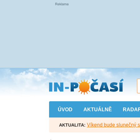
Přejít
na
hlavní
obsah
ÚVOD
AKTUÁLNĚ
RADA
Víkend bude slunečný s l
AKTUALITA: