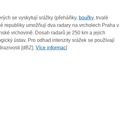
rých se vyskytují srážky (přeháňky,
bouřky
, trvalé
é republiky umožňují dva radary na vrcholech Praha v
ské vrchovině. Dosah radarů je 250 km a jejich
ický ústav. Pro odhad intenzity srážek se používají
drazivosti [dBZ].
Více informací