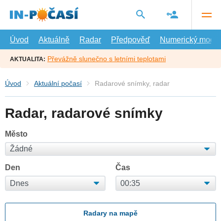
Přejít
na
hlavní
obsah
Úvod
Aktuálně
Radar
Předpověď
Numerický model
Převážně slunečno s letními teplotami
AKTUALITA:
Úvod
Aktuální počasí
Radarové snímky, radar
Radar, radarové snímky
Město
Den
Čas
Radary na mapě