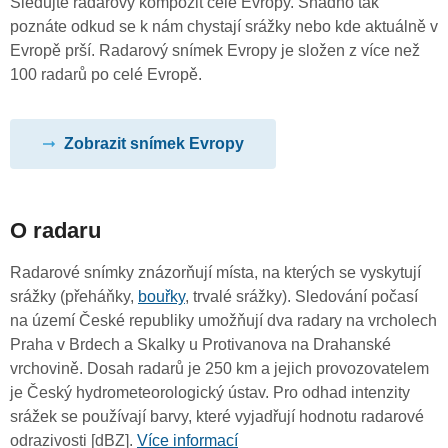
Sledujte radarový kompozit celé Evropy. Snadno tak
poznáte odkud se k nám chystají srážky nebo kde aktuálně v
Evropě prší. Radarový snímek Evropy je složen z více než
100 radarů po celé Evropě.
Zobrazit snímek Evropy
O radaru
Radarové snímky znázorňují místa, na kterých se vyskytují
srážky (přeháňky,
bouřky
, trvalé srážky). Sledování počasí
na území České republiky umožňují dva radary na vrcholech
Praha v Brdech a Skalky u Protivanova na Drahanské
vrchovině. Dosah radarů je 250 km a jejich provozovatelem
je Český hydrometeorologický ústav. Pro odhad intenzity
srážek se používají barvy, které vyjadřují hodnotu radarové
odrazivosti [dBZ].
Více informací