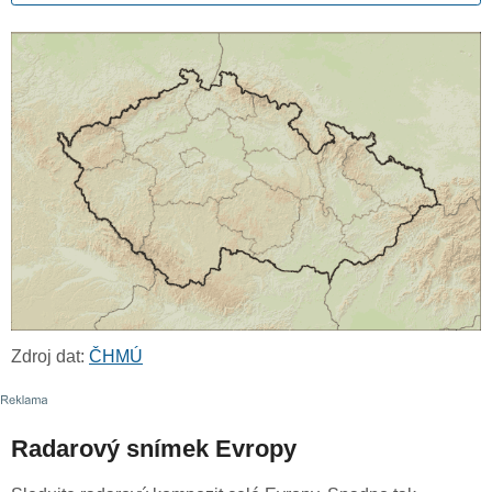
Zdroj dat:
ČHMÚ
Radarový snímek Evropy