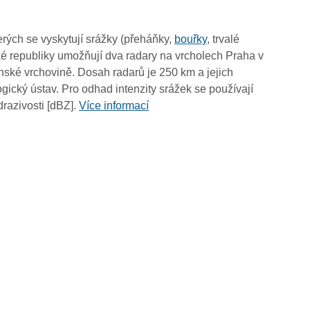
14:55
14:45
rých se vyskytují srážky (přeháňky,
bouřky
, trvalé
14:35
é republiky umožňují dva radary na vrcholech Praha v
14:25
ské vrchovině. Dosah radarů je 250 km a jejich
14:15
ický ústav. Pro odhad intenzity srážek se používají
14:05
drazivosti [dBZ].
Více informací
13:55
13:45
13:35
13:25
13:15
13:05
12:55
12:45
12:35
12:25
12:15
12:05