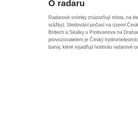
O radaru
Radarové snímky znázorňují místa, na kte
srážky). Sledování počasí na území Česk
Brdech a Skalky u Protivanova na Drahan
provozovatelem je Český hydrometeorolog
barvy, které vyjadřují hodnotu radarové o