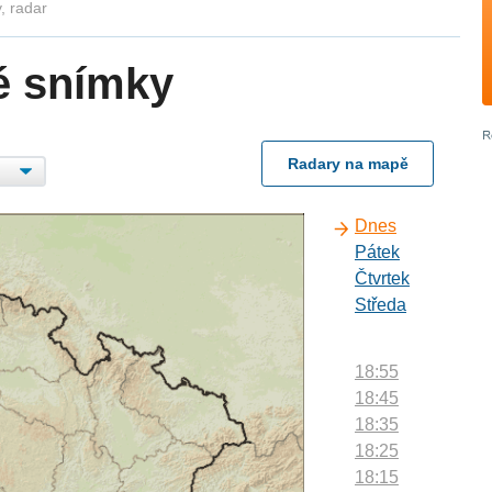
, radar
é snímky
Radary na mapě
Dnes
Pátek
Čtvrtek
Středa
18:55
18:45
18:35
18:25
18:15