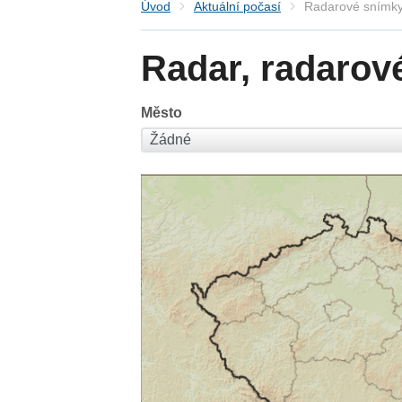
Úvod
Aktuální počasí
Radarové snímky
Radar, radarov
Město