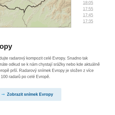
18:05
17:55
17:45
17:35
17:25
17:15
17:05
ropy
16:55
16:45
16:35
dujte radarový kompozit celé Evropy. Snadno tak
16:25
náte odkud se k nám chystají srážky nebo kde aktuálně
16:15
vropě prší. Radarový snímek Evropy je složen z více
16:05
 100 radarů po celé Evropě.
15:55
15:45
Zobrazit snímek Evropy
15:35
15:25
15:15
15:05