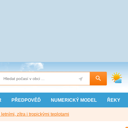
R
PŘEDPOVĚĎ
NUMERICKÝ
MODEL
ŘEKY
etními, zítra i tropickými teplotami