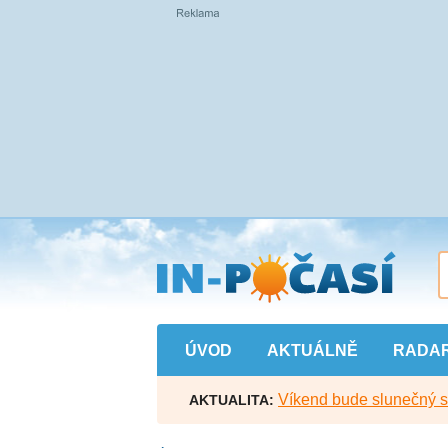
Přejít
na
hlavní
obsah
ÚVOD
AKTUÁLNĚ
RADA
Víkend bude slunečný s l
AKTUALITA: