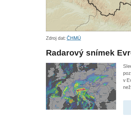
Zdroj dat:
ČHMÚ
Radarový snímek Ev
Sle
poz
v E
než