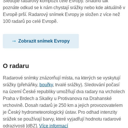
Sledujte radarový kompozit celé Evropy. Snadno tak
poznáte odkud se k nám chystají srážky nebo kde aktuálně v
Evropě prší. Radarový snímek Evropy je složen z více než
100 radarů po celé Evropě.
Zobrazit snímek Evropy
O radaru
Radarové snímky znázorňují místa, na kterých se vyskytují
srážky (přeháňky,
bouřky
, trvalé srážky). Sledování počasí
na území České republiky umožňují dva radary na vrcholech
Praha v Brdech a Skalky u Protivanova na Drahanské
vrchovině. Dosah radarů je 250 km a jejich provozovatelem
je Český hydrometeorologický ústav. Pro odhad intenzity
srážek se používají barvy, které vyjadřují hodnotu radarové
odrazivosti [dBZ].
Více informací