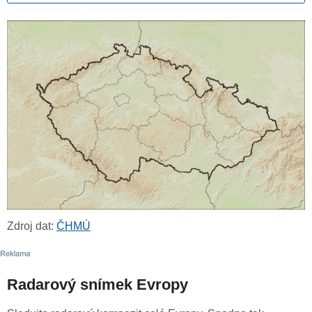
Zdroj dat:
ČHMÚ
Radarový snímek Evropy