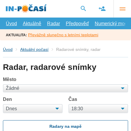
Přejít
na
hlavní
obsah
Úvod
Aktuálně
Radar
Předpověď
Numerický model
Převážně slunečno s letními teplotami
AKTUALITA:
Úvod
Aktuální počasí
Radarové snímky, radar
Radar, radarové snímky
Město
Den
Čas
Radary na mapě