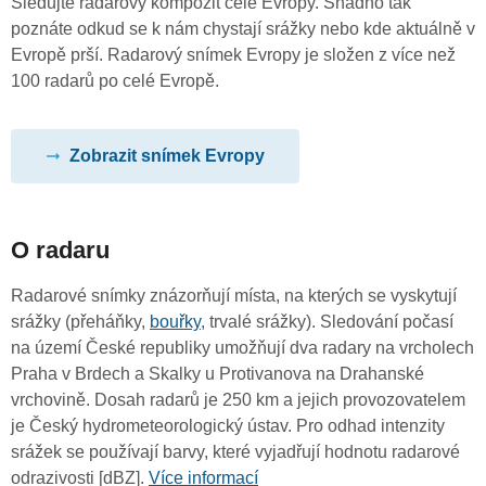
Sledujte radarový kompozit celé Evropy. Snadno tak
poznáte odkud se k nám chystají srážky nebo kde aktuálně v
Evropě prší. Radarový snímek Evropy je složen z více než
100 radarů po celé Evropě.
Zobrazit snímek Evropy
O radaru
Radarové snímky znázorňují místa, na kterých se vyskytují
srážky (přeháňky,
bouřky
, trvalé srážky). Sledování počasí
na území České republiky umožňují dva radary na vrcholech
Praha v Brdech a Skalky u Protivanova na Drahanské
vrchovině. Dosah radarů je 250 km a jejich provozovatelem
je Český hydrometeorologický ústav. Pro odhad intenzity
srážek se používají barvy, které vyjadřují hodnotu radarové
odrazivosti [dBZ].
Více informací