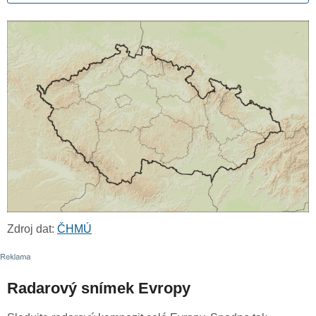
Zdroj dat:
ČHMÚ
Radarový snímek Evropy