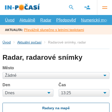
Přejít
na
hlavní
obsah
Úvod
Aktuálně
Radar
Předpověď
Numerický model
Převážně slunečno s letními teplotami
AKTUALITA:
Úvod
Aktuální počasí
Radarové snímky, radar
Radar, radarové snímky
Město
Den
Čas
Radary na mapě