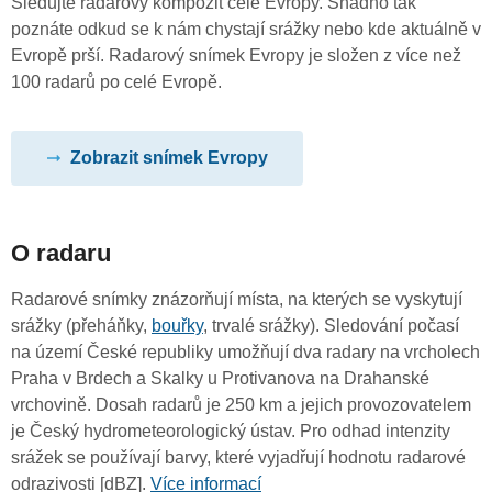
Sledujte radarový kompozit celé Evropy. Snadno tak
poznáte odkud se k nám chystají srážky nebo kde aktuálně v
Evropě prší. Radarový snímek Evropy je složen z více než
100 radarů po celé Evropě.
Zobrazit snímek Evropy
O radaru
Radarové snímky znázorňují místa, na kterých se vyskytují
srážky (přeháňky,
bouřky
, trvalé srážky). Sledování počasí
na území České republiky umožňují dva radary na vrcholech
Praha v Brdech a Skalky u Protivanova na Drahanské
vrchovině. Dosah radarů je 250 km a jejich provozovatelem
je Český hydrometeorologický ústav. Pro odhad intenzity
srážek se používají barvy, které vyjadřují hodnotu radarové
odrazivosti [dBZ].
Více informací