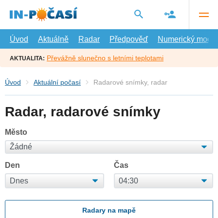
Přejít
na
hlavní
obsah
Úvod
Aktuálně
Radar
Předpověď
Numerický model
Převážně slunečno s letními teplotami
AKTUALITA:
Úvod
Aktuální počasí
Radarové snímky, radar
Radar, radarové snímky
Město
Den
Čas
Radary na mapě