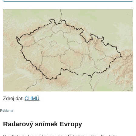
Zdroj dat:
ČHMÚ
Radarový snímek Evropy