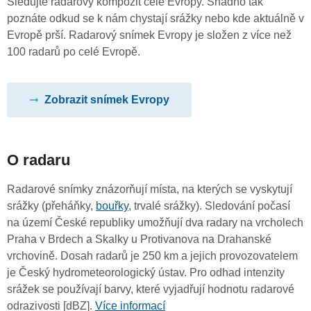
Sledujte radarový kompozit celé Evropy. Snadno tak
poznáte odkud se k nám chystají srážky nebo kde aktuálně v
Evropě prší. Radarový snímek Evropy je složen z více než
100 radarů po celé Evropě.
Zobrazit snímek Evropy
O radaru
Radarové snímky znázorňují místa, na kterých se vyskytují
srážky (přeháňky,
bouřky
, trvalé srážky). Sledování počasí
na území České republiky umožňují dva radary na vrcholech
Praha v Brdech a Skalky u Protivanova na Drahanské
vrchovině. Dosah radarů je 250 km a jejich provozovatelem
je Český hydrometeorologický ústav. Pro odhad intenzity
srážek se používají barvy, které vyjadřují hodnotu radarové
odrazivosti [dBZ].
Více informací