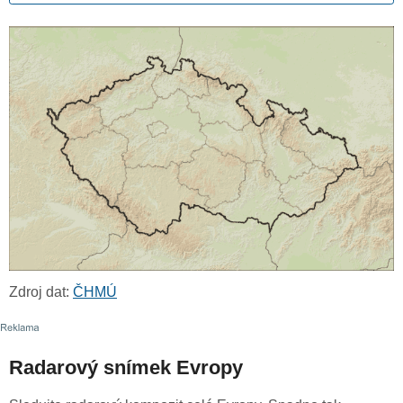
Zdroj dat:
ČHMÚ
Radarový snímek Evropy