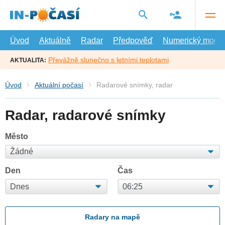
Přejít
na
hlavní
obsah
Úvod
Aktuálně
Radar
Předpověď
Numerický model
Převážně slunečno s letními teplotami
AKTUALITA:
Úvod
Aktuální počasí
Radarové snímky, radar
Radar, radarové snímky
Město
Den
Čas
Radary na mapě