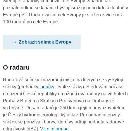
Sledujte radarový kompozit celé Evropy. Snadno tak
poznáte odkud se k nám chystají srážky nebo kde aktuálně v
Evropě prší. Radarový snímek Evropy je složen z více než
100 radarů po celé Evropě.
Zobrazit snímek Evropy
O radaru
Radarové snímky znázorňují místa, na kterých se vyskytují
srážky (přeháňky,
bouřky
, trvalé srážky). Sledování počasí
na území České republiky umožňují dva radary na vrcholech
Praha v Brdech a Skalky u Protivanova na Drahanské
vrchovině. Dosah radarů je 250 km a jejich provozovatelem
je Český hydrometeorologický ústav. Pro odhad intenzity
srážek se používají barvy, které vyjadřují hodnotu radarové
odrazivosti [dBZ].
Více informací