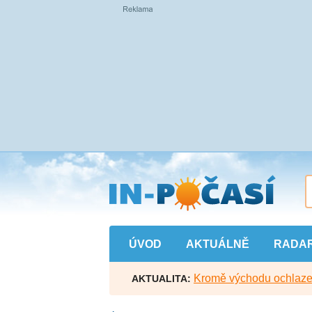
Přejít
na
hlavní
obsah
ÚVOD
AKTUÁLNĚ
RADA
Kromě východu ochlazen
AKTUALITA: