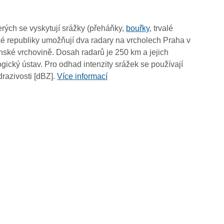
01:50
01:40
rých se vyskytují srážky (přeháňky,
bouřky
, trvalé
01:30
é republiky umožňují dva radary na vrcholech Praha v
01:20
ské vrchovině. Dosah radarů je 250 km a jejich
01:10
ický ústav. Pro odhad intenzity srážek se používají
01:00
drazivosti [dBZ].
Více informací
00:50
00:40
00:30
00:20
00:10
00:00