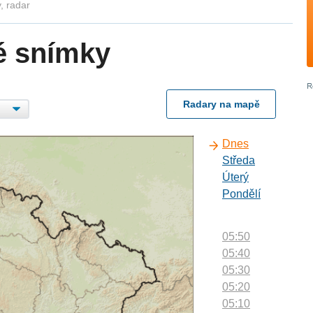
, radar
é snímky
Radary na mapě
Dnes
Středa
Úterý
Pondělí
05:50
05:40
05:30
05:20
05:10