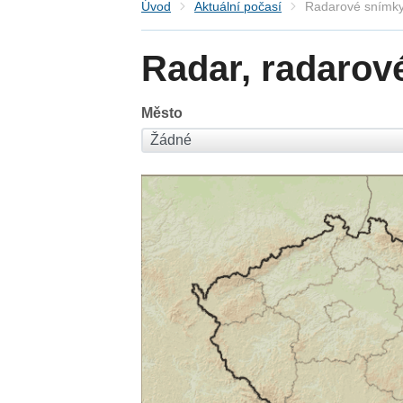
Úvod
Aktuální počasí
Radarové snímky
Radar, radarov
Město