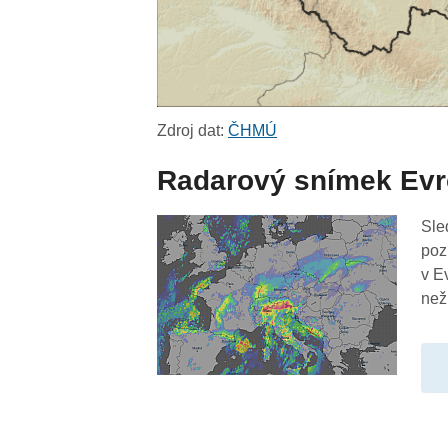
Zdroj dat:
ČHMÚ
Radarový snímek Ev
Sle
poz
v E
než