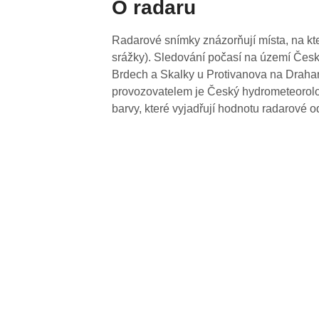
O radaru
Radarové snímky znázorňují místa, na kte
srážky). Sledování počasí na území Česk
Brdech a Skalky u Protivanova na Drahan
provozovatelem je Český hydrometeorolog
barvy, které vyjadřují hodnotu radarové o