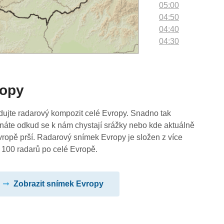
05:00
04:50
04:40
04:30
04:20
04:10
04:00
ropy
03:50
03:40
03:30
dujte radarový kompozit celé Evropy. Snadno tak
03:20
náte odkud se k nám chystají srážky nebo kde aktuálně
03:10
vropě prší. Radarový snímek Evropy je složen z více
03:00
 100 radarů po celé Evropě.
02:50
02:40
Zobrazit snímek Evropy
02:30
02:20
02:10
02:00