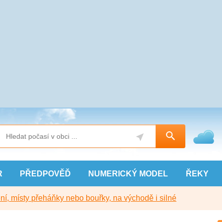
R
PŘEDPOVĚĎ
NUMERICKÝ
MODEL
ŘEKY
í, místy přeháňky nebo bouřky, na východě i silné