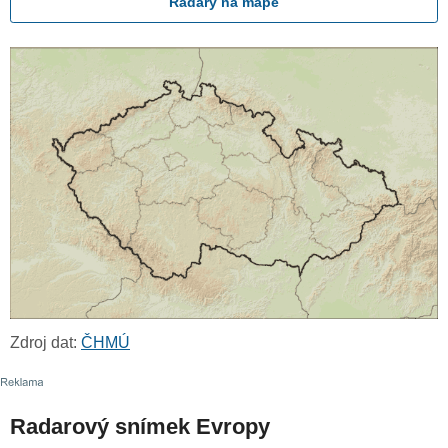
Radary na mapě
Zdroj dat:
ČHMÚ
Radarový snímek Evropy