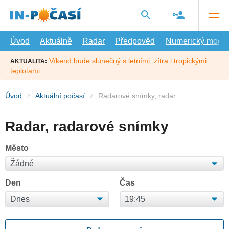
Přejít
na
hlavní
obsah
Úvod
Aktuálně
Radar
Předpověď
Numerický model
Víkend bude slunečný s letními, zítra i tropickými
AKTUALITA:
teplotami
Úvod
Aktuální počasí
Radarové snímky, radar
Radar, radarové snímky
Město
Den
Čas