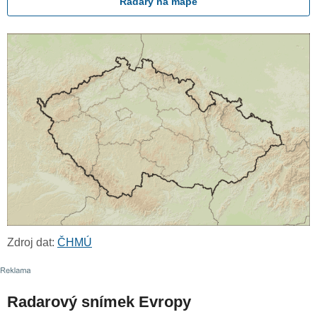
Radary na mapě
Zdroj dat:
ČHMÚ
Radarový snímek Evropy