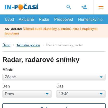
Přejít
na
hlavní
obsah
Úvod
Aktuálně
Radar
Předpověď
Numerický model
Víkend bude slunečný s letními, zítra i tropickými
AKTUALITA:
teplotami
Úvod
Aktuální počasí
Radarové snímky, radar
Radar, radarové snímky
Město
Den
Čas