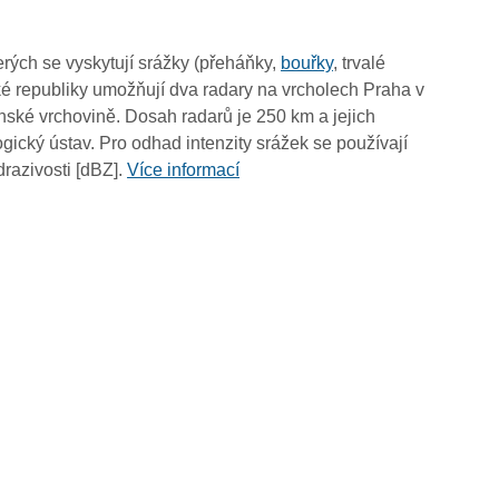
18:05
17:55
rých se vyskytují srážky (přeháňky,
bouřky
, trvalé
17:45
é republiky umožňují dva radary na vrcholech Praha v
17:35
ské vrchovině. Dosah radarů je 250 km a jejich
17:25
ický ústav. Pro odhad intenzity srážek se používají
17:15
drazivosti [dBZ].
Více informací
17:05
16:55
16:45
16:35
16:25
16:15
16:05
15:55
15:45
15:35
15:25
15:15