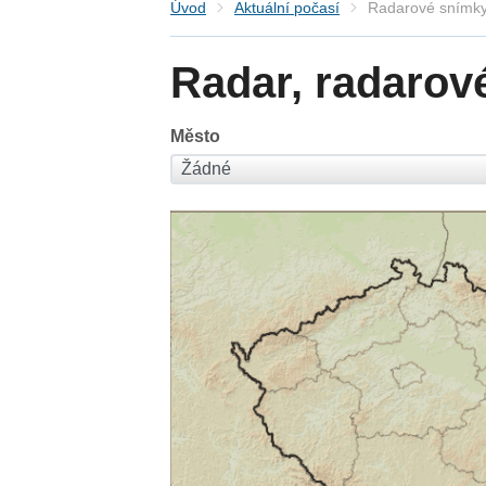
Úvod
Aktuální počasí
Radarové snímky
Radar, radarov
Město