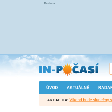
Přejít
na
hlavní
obsah
ÚVOD
AKTUÁLNĚ
RADA
Víkend bude slunečný s l
AKTUALITA: