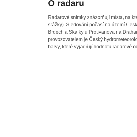
O radaru
Radarové snímky znázorňují místa, na kte
srážky). Sledování počasí na území Česk
Brdech a Skalky u Protivanova na Drahan
provozovatelem je Český hydrometeorolog
barvy, které vyjadřují hodnotu radarové o