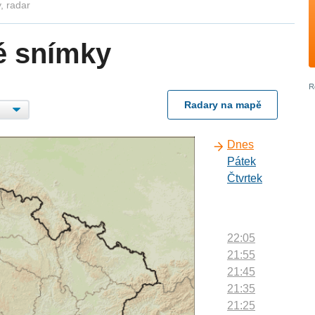
, radar
é snímky
Radary na mapě
Dnes
Pátek
Čtvrtek
22:05
21:55
21:45
21:35
21:25