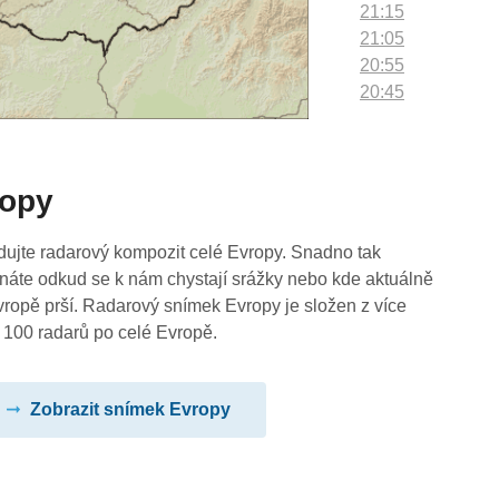
21:15
21:05
20:55
20:45
20:35
20:25
20:15
ropy
20:05
19:55
19:45
dujte radarový kompozit celé Evropy. Snadno tak
19:35
náte odkud se k nám chystají srážky nebo kde aktuálně
19:25
vropě prší. Radarový snímek Evropy je složen z více
19:15
 100 radarů po celé Evropě.
19:05
18:55
Zobrazit snímek Evropy
18:45
18:35
18:25
18:15