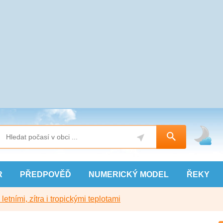
R
PŘEDPOVĚĎ
NUMERICKÝ
MODEL
ŘEKY
etními, zítra i tropickými teplotami