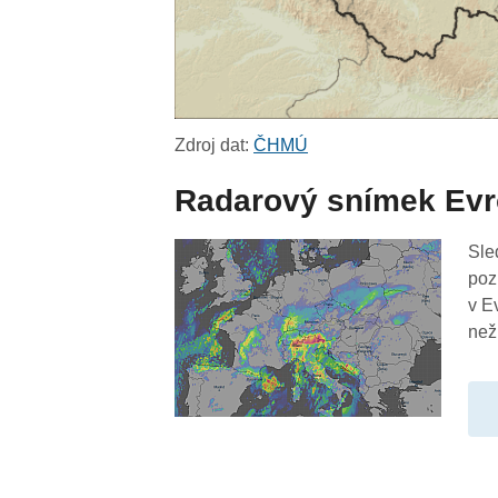
Zdroj dat:
ČHMÚ
Radarový snímek Ev
Sle
poz
v E
než