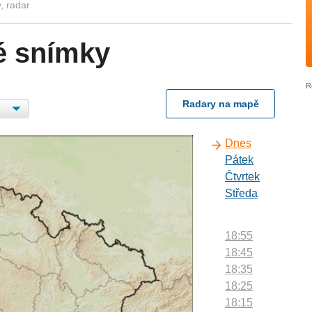
, radar
é snímky
Radary na mapě
Dnes
Pátek
Čtvrtek
Středa
18:55
18:45
18:35
18:25
18:15