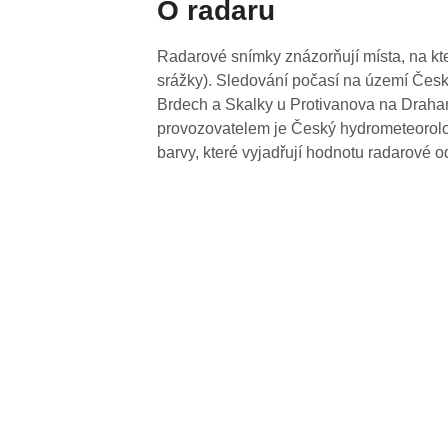
O radaru
Radarové snímky znázorňují místa, na kte
srážky). Sledování počasí na území Česk
Brdech a Skalky u Protivanova na Drahan
provozovatelem je Český hydrometeorolog
barvy, které vyjadřují hodnotu radarové o