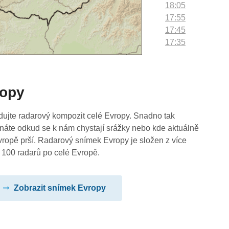
18:05
17:55
17:45
17:35
17:25
17:15
17:05
ropy
16:55
16:45
16:35
dujte radarový kompozit celé Evropy. Snadno tak
16:25
náte odkud se k nám chystají srážky nebo kde aktuálně
16:15
vropě prší. Radarový snímek Evropy je složen z více
16:05
 100 radarů po celé Evropě.
15:55
15:45
Zobrazit snímek Evropy
15:35
15:25
15:15
15:05