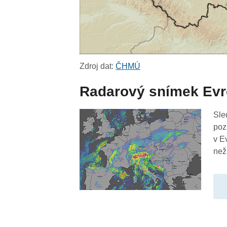
Zdroj dat:
ČHMÚ
Radarový snímek Ev
Sle
poz
v E
než