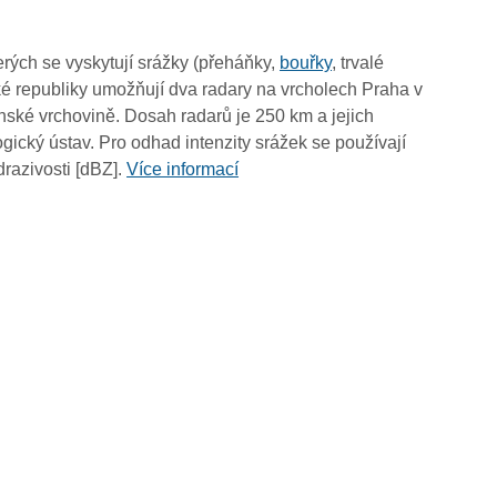
14:55
14:45
rých se vyskytují srážky (přeháňky,
bouřky
, trvalé
14:35
é republiky umožňují dva radary na vrcholech Praha v
14:25
ské vrchovině. Dosah radarů je 250 km a jejich
14:15
ický ústav. Pro odhad intenzity srážek se používají
14:05
drazivosti [dBZ].
Více informací
13:55
13:45
13:35
13:25
13:15
13:05
12:55
12:45
12:35
12:25
12:15
12:05