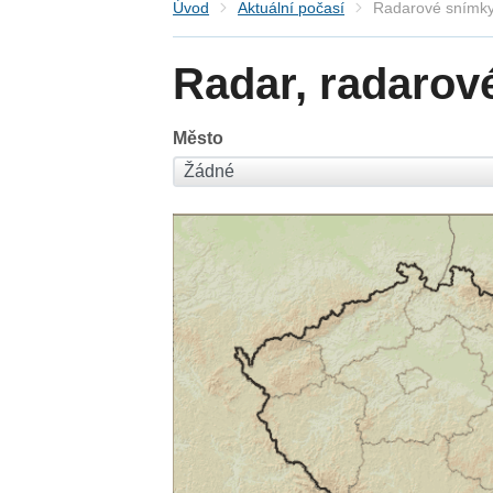
Úvod
Aktuální počasí
Radarové snímky
Radar, radarov
Město