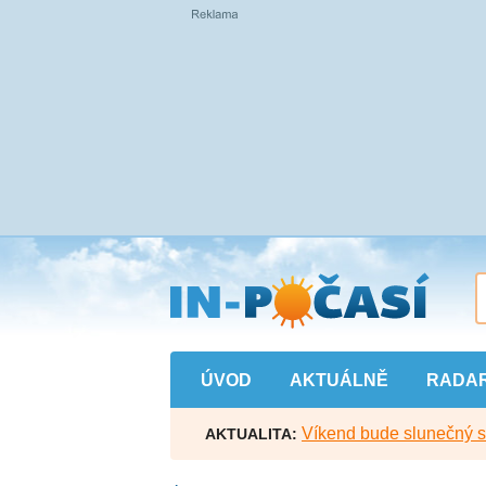
Přejít
na
hlavní
obsah
ÚVOD
AKTUÁLNĚ
RADA
Víkend bude slunečný s l
AKTUALITA: