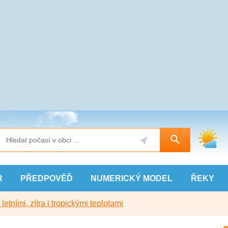
R
PŘEDPOVĚĎ
NUMERICKÝ
MODEL
ŘEKY
etními, zítra i tropickými teplotami