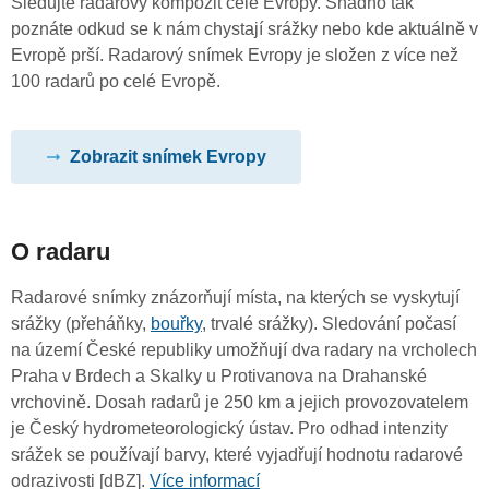
Sledujte radarový kompozit celé Evropy. Snadno tak
poznáte odkud se k nám chystají srážky nebo kde aktuálně v
Evropě prší. Radarový snímek Evropy je složen z více než
100 radarů po celé Evropě.
Zobrazit snímek Evropy
O radaru
Radarové snímky znázorňují místa, na kterých se vyskytují
srážky (přeháňky,
bouřky
, trvalé srážky). Sledování počasí
na území České republiky umožňují dva radary na vrcholech
Praha v Brdech a Skalky u Protivanova na Drahanské
vrchovině. Dosah radarů je 250 km a jejich provozovatelem
je Český hydrometeorologický ústav. Pro odhad intenzity
srážek se používají barvy, které vyjadřují hodnotu radarové
odrazivosti [dBZ].
Více informací