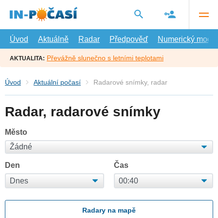
Přejít
na
hlavní
obsah
Úvod
Aktuálně
Radar
Předpověď
Numerický model
Převážně slunečno s letními teplotami
AKTUALITA:
Úvod
Aktuální počasí
Radarové snímky, radar
Radar, radarové snímky
Město
Den
Čas
Radary na mapě