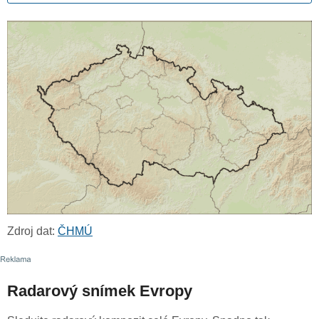
Zdroj dat:
ČHMÚ
Radarový snímek Evropy