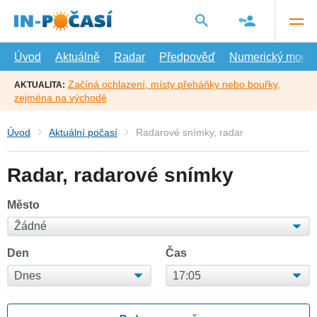
Přejít
na
hlavní
obsah
Úvod
Aktuálně
Radar
Předpověď
Numerický model
Začíná ochlazení, místy přeháňky nebo bouřky,
AKTUALITA:
zejména na východě
Úvod
Aktuální počasí
Radarové snímky, radar
Radar, radarové snímky
Město
Den
Čas