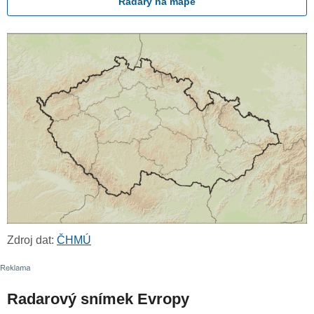
Radary na mapě
Zdroj dat:
ČHMÚ
Radarový snímek Evropy