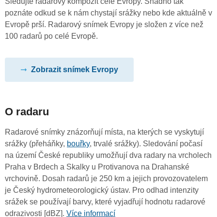
Sledujte radarový kompozit celé Evropy. Snadno tak
poznáte odkud se k nám chystají srážky nebo kde aktuálně v
Evropě prší. Radarový snímek Evropy je složen z více než
100 radarů po celé Evropě.
Zobrazit snímek Evropy
O radaru
Radarové snímky znázorňují místa, na kterých se vyskytují
srážky (přeháňky,
bouřky
, trvalé srážky). Sledování počasí
na území České republiky umožňují dva radary na vrcholech
Praha v Brdech a Skalky u Protivanova na Drahanské
vrchovině. Dosah radarů je 250 km a jejich provozovatelem
je Český hydrometeorologický ústav. Pro odhad intenzity
srážek se používají barvy, které vyjadřují hodnotu radarové
odrazivosti [dBZ].
Více informací