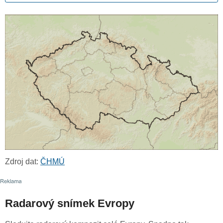
Zdroj dat:
ČHMÚ
Radarový snímek Evropy