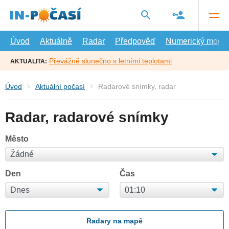
Přejít
na
hlavní
obsah
Úvod
Aktuálně
Radar
Předpověď
Numerický model
Převážně slunečno s letními teplotami
AKTUALITA:
Úvod
Aktuální počasí
Radarové snímky, radar
Radar, radarové snímky
Město
Den
Čas
Radary na mapě