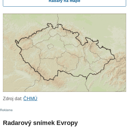
Radary na mapě
Zdroj dat:
ČHMÚ
Radarový snímek Evropy