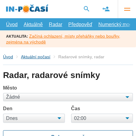
Přejít
na
hlavní
obsah
Úvod
Aktuálně
Radar
Předpověď
Numerický model
Začíná ochlazení, místy přeháňky nebo bouřky,
AKTUALITA:
zejména na východě
Úvod
Aktuální počasí
Radarové snímky, radar
Radar, radarové snímky
Město
Den
Čas