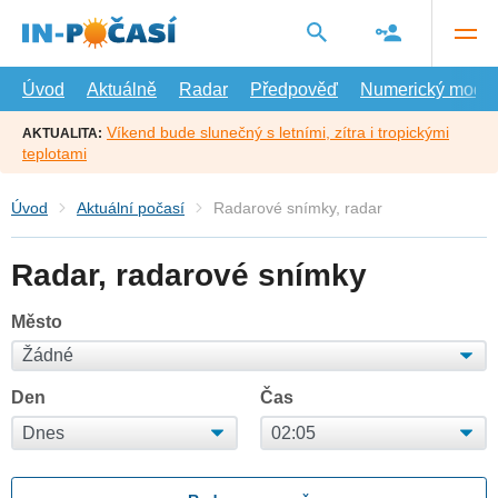
Přejít
na
hlavní
obsah
Úvod
Aktuálně
Radar
Předpověď
Numerický model
Víkend bude slunečný s letními, zítra i tropickými
AKTUALITA:
teplotami
Úvod
Aktuální počasí
Radarové snímky, radar
Radar, radarové snímky
Město
Den
Čas