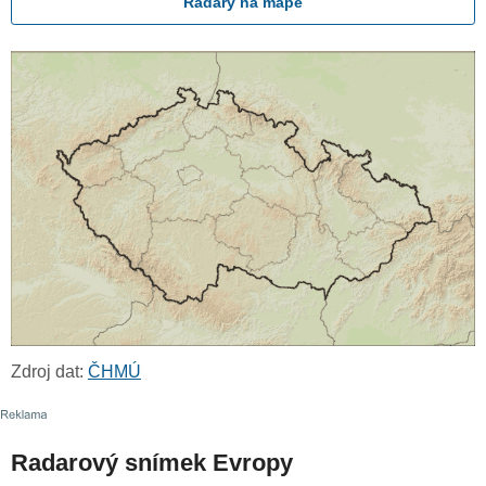
Radary na mapě
Zdroj dat:
ČHMÚ
Radarový snímek Evropy