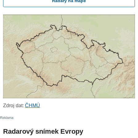
Radary na mapě
Zdroj dat:
ČHMÚ
Radarový snímek Evropy