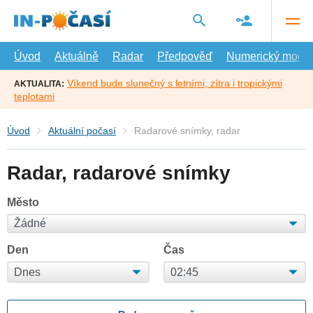
Přejít
na
hlavní
obsah
Úvod
Aktuálně
Radar
Předpověď
Numerický model
Víkend bude slunečný s letními, zítra i tropickými
AKTUALITA:
teplotami
Úvod
Aktuální počasí
Radarové snímky, radar
Radar, radarové snímky
Město
Den
Čas