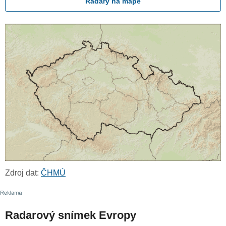
Radary na mapě
Zdroj dat:
ČHMÚ
Radarový snímek Evropy