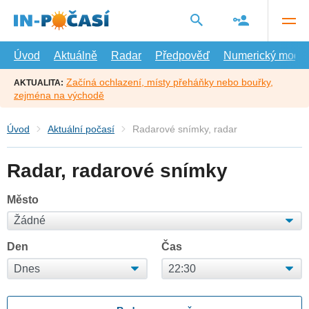
Přejít
na
hlavní
obsah
Úvod
Aktuálně
Radar
Předpověď
Numerický model
Začíná ochlazení, místy přeháňky nebo bouřky,
AKTUALITA:
zejména na východě
Úvod
Aktuální počasí
Radarové snímky, radar
Radar, radarové snímky
Město
Den
Čas