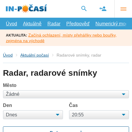
Přejít
na
hlavní
obsah
Úvod
Aktuálně
Radar
Předpověď
Numerický model
Začíná ochlazení, místy přeháňky nebo bouřky,
AKTUALITA:
zejména na východě
Úvod
Aktuální počasí
Radarové snímky, radar
Radar, radarové snímky
Město
Den
Čas