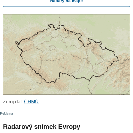
Radary na mapě
Zdroj dat:
ČHMÚ
Radarový snímek Evropy