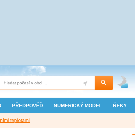
R
PŘEDPOVĚĎ
NUMERICKÝ
MODEL
ŘEKY
ními teplotami