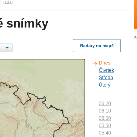
, radar
é snímky
Radary na mapě
Dnes
Čtvrtek
Středa
Úterý
06:20
06:10
06:00
05:50
05:40