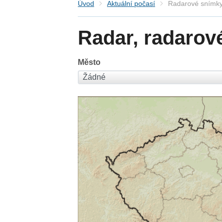
Úvod
Aktuální počasí
Radarové snímky
Radar, radarov
Město