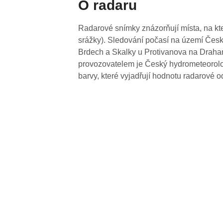
O radaru
Radarové snímky znázorňují místa, na kte
srážky). Sledování počasí na území Česk
Brdech a Skalky u Protivanova na Drahan
provozovatelem je Český hydrometeorolog
barvy, které vyjadřují hodnotu radarové o