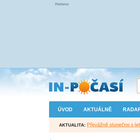
Přejít
na
hlavní
obsah
ÚVOD
AKTUÁLNĚ
RADA
Převážně slunečno s let
AKTUALITA: