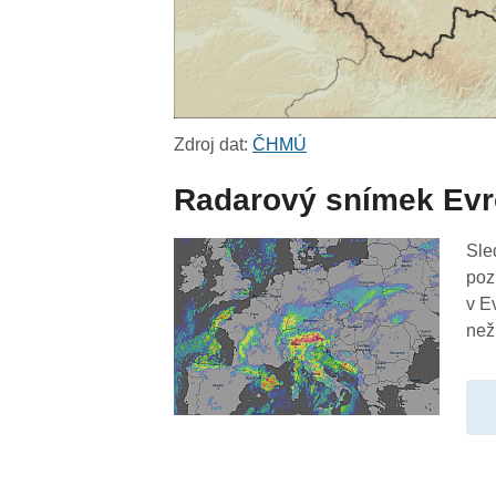
Zdroj dat:
ČHMÚ
Radarový snímek Ev
Sle
poz
v E
než