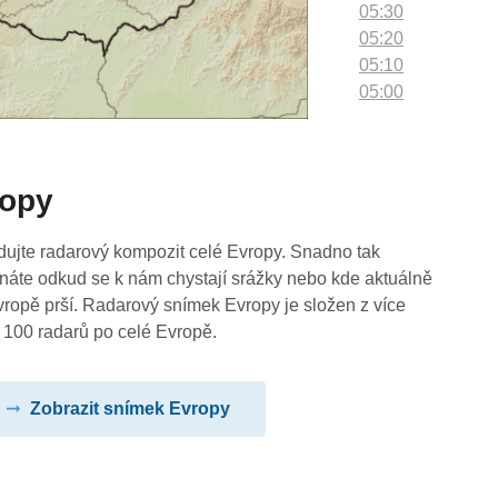
05:30
05:20
05:10
05:00
04:50
04:40
04:30
ropy
04:20
04:10
04:00
dujte radarový kompozit celé Evropy. Snadno tak
03:50
náte odkud se k nám chystají srážky nebo kde aktuálně
03:40
vropě prší. Radarový snímek Evropy je složen z více
03:30
 100 radarů po celé Evropě.
03:20
03:10
Zobrazit snímek Evropy
03:00
02:50
02:40
02:30