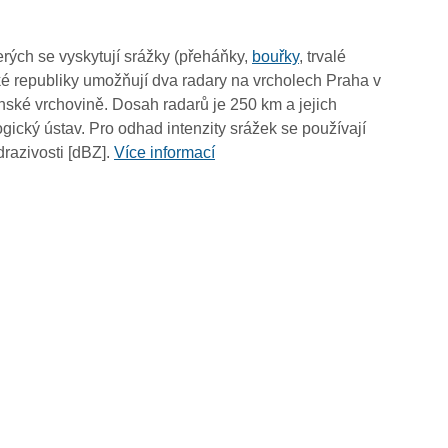
02:20
02:10
rých se vyskytují srážky (přeháňky,
bouřky
, trvalé
02:00
é republiky umožňují dva radary na vrcholech Praha v
01:50
ské vrchovině. Dosah radarů je 250 km a jejich
01:40
ický ústav. Pro odhad intenzity srážek se používají
01:30
drazivosti [dBZ].
Více informací
01:20
01:10
01:00
00:50
00:40
00:30
00:20
00:10
00:00