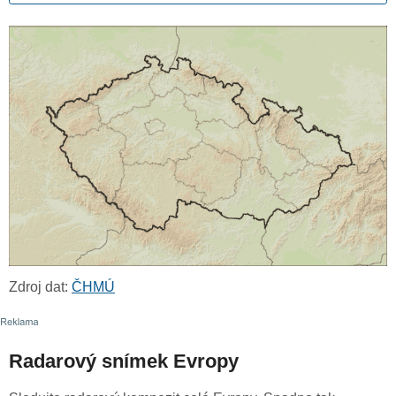
Zdroj dat:
ČHMÚ
Radarový snímek Evropy