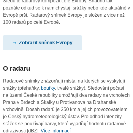
Sledujte radarový kompozit celé Evropy. Snadno tak
poznáte odkud se k nám chystají srážky nebo kde aktuálně v
Evropě prší. Radarový snímek Evropy je složen z více než
100 radarů po celé Evropě.
Zobrazit snímek Evropy
O radaru
Radarové snímky znázorňují místa, na kterých se vyskytují
srážky (přeháňky,
bouřky
, trvalé srážky). Sledování počasí
na území České republiky umožňují dva radary na vrcholech
Praha v Brdech a Skalky u Protivanova na Drahanské
vrchovině. Dosah radarů je 250 km a jejich provozovatelem
je Český hydrometeorologický ústav. Pro odhad intenzity
srážek se používají barvy, které vyjadřují hodnotu radarové
odrazivosti [dBZ].
Více informací