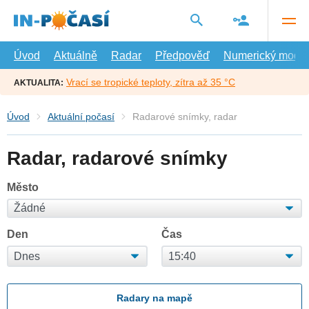
Přejít
na
hlavní
obsah
Úvod
Aktuálně
Radar
Předpověď
Numerický model
Vrací se tropické teploty, zítra až 35 °C
AKTUALITA:
Úvod
Aktuální počasí
Radarové snímky, radar
Radar, radarové snímky
Město
Den
Čas
Radary na mapě