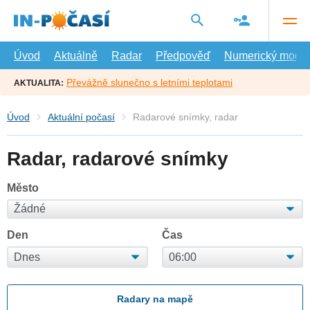
Přejít
na
hlavní
obsah
Úvod
Aktuálně
Radar
Předpověď
Numerický model
Převážně slunečno s letními teplotami
AKTUALITA:
Úvod
Aktuální počasí
Radarové snímky, radar
Radar, radarové snímky
Město
Den
Čas
Radary na mapě