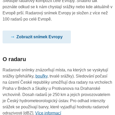
Sledujte radarový kompozit celé Evropy. Snadno tak
poznáte odkud se k nám chystají srážky nebo kde aktuálně v
Evropě prší. Radarový snímek Evropy je složen z více než
100 radarů po celé Evropě.
Zobrazit snímek Evropy
O radaru
Radarové snímky znázorňují místa, na kterých se vyskytují
srážky (přeháňky,
bouřky
, trvalé srážky). Sledování počasí
na území České republiky umožňují dva radary na vrcholech
Praha v Brdech a Skalky u Protivanova na Drahanské
vrchovině. Dosah radarů je 250 km a jejich provozovatelem
je Český hydrometeorologický ústav. Pro odhad intenzity
srážek se používají barvy, které vyjadřují hodnotu radarové
odrazivosti [dBZ].
Více informací