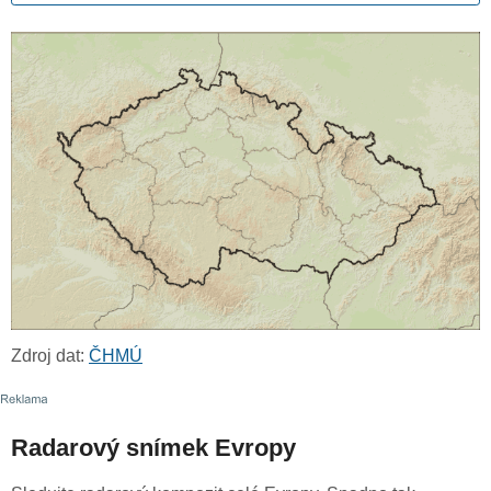
Zdroj dat:
ČHMÚ
Radarový snímek Evropy