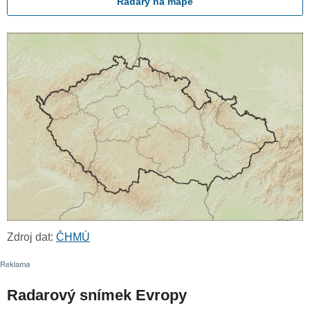
Radary na mapě
Zdroj dat:
ČHMÚ
Radarový snímek Evropy