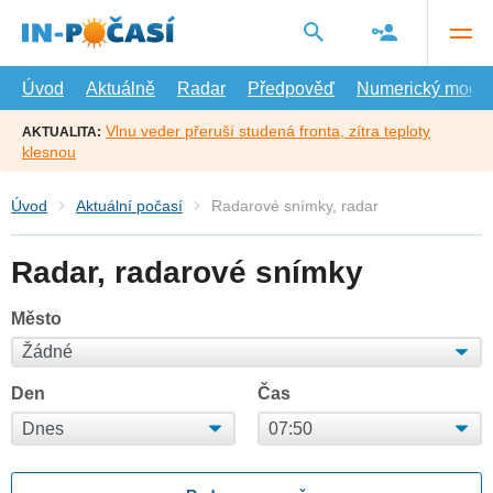
Přejít
na
hlavní
obsah
Úvod
Aktuálně
Radar
Předpověď
Numerický model
Vlnu veder přeruší studená fronta, zítra teploty
AKTUALITA:
klesnou
Úvod
Aktuální počasí
Radarové snímky, radar
Radar, radarové snímky
Město
Den
Čas