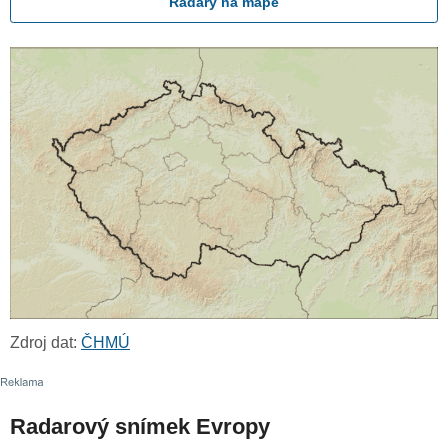
Radary na mapě
Zdroj dat:
ČHMÚ
Radarový snímek Evropy