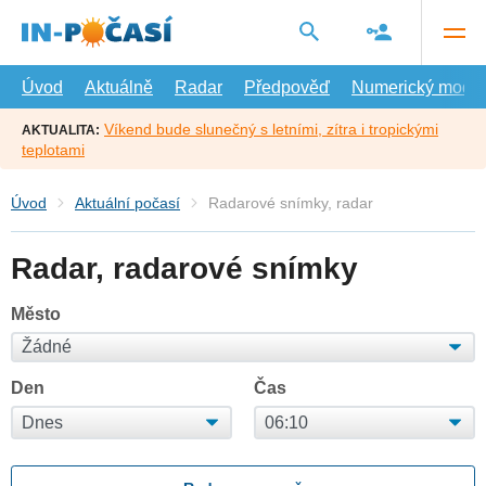
Přejít
na
hlavní
obsah
Úvod
Aktuálně
Radar
Předpověď
Numerický model
Víkend bude slunečný s letními, zítra i tropickými
AKTUALITA:
teplotami
Úvod
Aktuální počasí
Radarové snímky, radar
Radar, radarové snímky
Město
Den
Čas