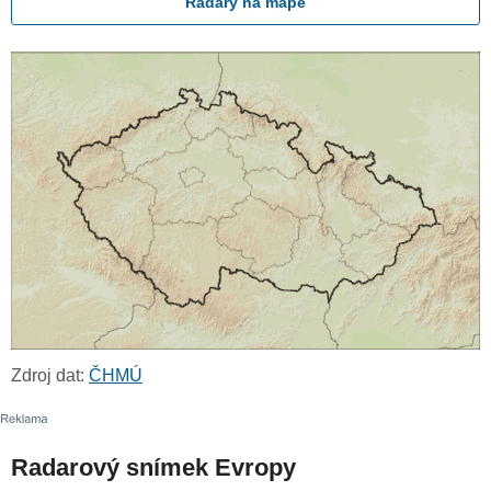
Radary na mapě
Zdroj dat:
ČHMÚ
Radarový snímek Evropy