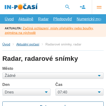
Přejít
na
hlavní
obsah
Úvod
Aktuálně
Radar
Předpověď
Numerický model
Začíná ochlazení, místy přeháňky nebo bouřky,
AKTUALITA:
zejména na východě
Úvod
Aktuální počasí
Radarové snímky, radar
Radar, radarové snímky
Město
Den
Čas