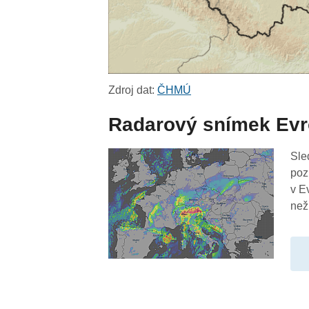
Zdroj dat:
ČHMÚ
Radarový snímek Ev
Sle
poz
v E
než