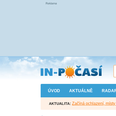
Přejít
na
hlavní
obsah
ÚVOD
AKTUÁLNĚ
RADA
Začíná ochlazení, míst
AKTUALITA: