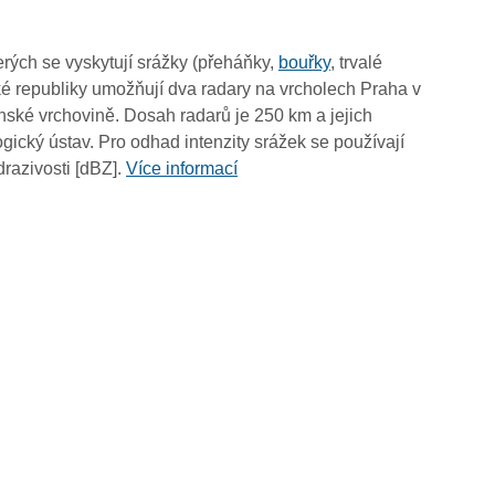
15:50
15:40
rých se vyskytují srážky (přeháňky,
bouřky
, trvalé
15:30
é republiky umožňují dva radary na vrcholech Praha v
15:20
ské vrchovině. Dosah radarů je 250 km a jejich
15:10
ický ústav. Pro odhad intenzity srážek se používají
15:00
drazivosti [dBZ].
Více informací
14:50
14:40
14:30
14:20
14:10
14:00
13:50
13:40
13:30
13:20
13:10
13:00