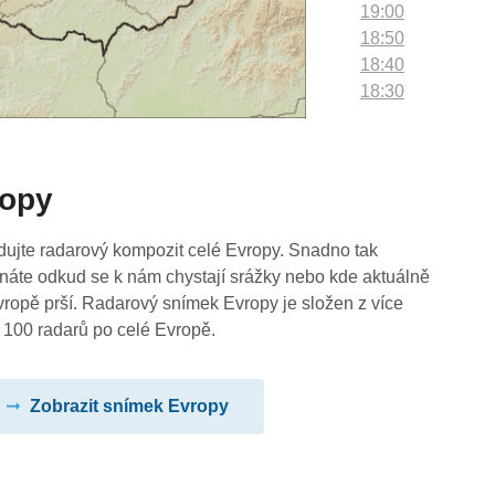
19:00
18:50
18:40
18:30
18:20
18:10
18:00
ropy
17:50
17:40
17:30
dujte radarový kompozit celé Evropy. Snadno tak
17:20
náte odkud se k nám chystají srážky nebo kde aktuálně
17:10
vropě prší. Radarový snímek Evropy je složen z více
17:00
 100 radarů po celé Evropě.
16:50
16:40
Zobrazit snímek Evropy
16:30
16:20
16:10
16:00