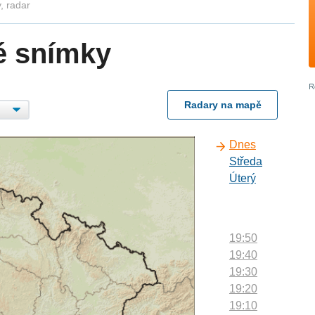
, radar
é snímky
Radary na mapě
Dnes
Středa
Úterý
19:50
19:40
19:30
19:20
19:10