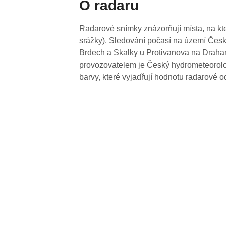
O radaru
Radarové snímky znázorňují místa, na kte
srážky). Sledování počasí na území Česk
Brdech a Skalky u Protivanova na Drahan
provozovatelem je Český hydrometeorolog
barvy, které vyjadřují hodnotu radarové o