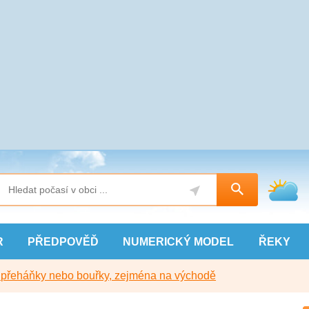
R
PŘEDPOVĚĎ
NUMERICKÝ
MODEL
ŘEKY
y přeháňky nebo bouřky, zejména na východě