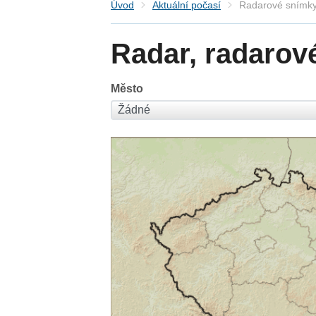
Úvod
Aktuální počasí
Radarové snímky
Radar, radarov
Město