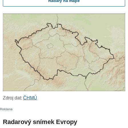
Radary na mapě
Zdroj dat:
ČHMÚ
Radarový snímek Evropy