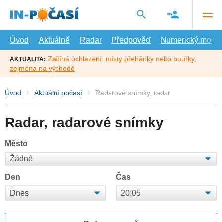
Přejít
na
hlavní
obsah
Úvod
Aktuálně
Radar
Předpověď
Numerický model
Začíná ochlazení, místy přeháňky nebo bouřky,
AKTUALITA:
zejména na východě
Úvod
Aktuální počasí
Radarové snímky, radar
Radar, radarové snímky
Město
Den
Čas