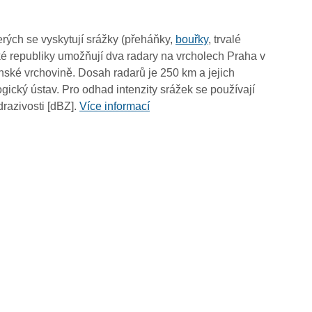
12:40
12:30
rých se vyskytují srážky (přeháňky,
bouřky
, trvalé
12:20
é republiky umožňují dva radary na vrcholech Praha v
12:10
ské vrchovině. Dosah radarů je 250 km a jejich
12:00
ický ústav. Pro odhad intenzity srážek se používají
11:50
drazivosti [dBZ].
Více informací
11:40
11:30
11:20
11:10
11:00
10:50
10:40
10:30
10:20
10:10
10:00
09:50