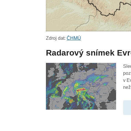
Zdroj dat:
ČHMÚ
Radarový snímek Ev
Sle
poz
v E
než