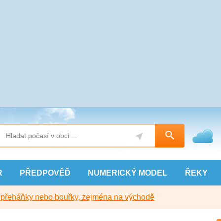
R
PŘEDPOVĚĎ
NUMERICKÝ
MODEL
ŘEKY
y přeháňky nebo bouřky, zejména na východě