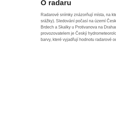
O radaru
Radarové snímky znázorňují místa, na kte
srážky). Sledování počasí na území Česk
Brdech a Skalky u Protivanova na Drahan
provozovatelem je Český hydrometeorolog
barvy, které vyjadřují hodnotu radarové o