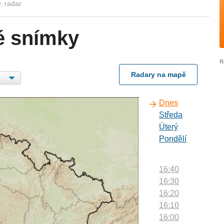
, radar
é snímky
Radary na mapě
Dnes
Středa
Úterý
Pondělí
16:40
16:30
16:20
16:10
16:00