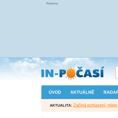
Přejít
na
hlavní
obsah
ÚVOD
AKTUÁLNĚ
RADA
Začíná ochlazení, míst
AKTUALITA: