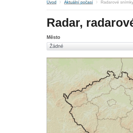
Úvod
Aktuální počasí
Radarové snímky
Radar, radarov
Město