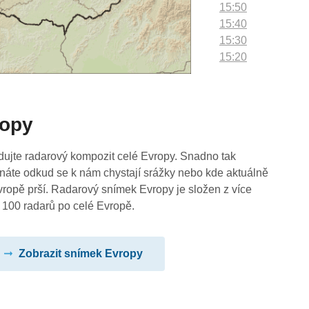
15:50
15:40
15:30
15:20
15:10
15:00
14:50
ropy
14:40
14:30
14:20
dujte radarový kompozit celé Evropy. Snadno tak
14:10
náte odkud se k nám chystají srážky nebo kde aktuálně
14:00
vropě prší. Radarový snímek Evropy je složen z více
13:50
 100 radarů po celé Evropě.
13:40
13:30
Zobrazit snímek Evropy
13:20
13:10
13:00
12:50