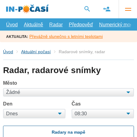
Přejít
na
hlavní
obsah
Úvod
Aktuálně
Radar
Předpověď
Numerický model
Převážně slunečno s letními teplotami
AKTUALITA:
Úvod
Aktuální počasí
Radarové snímky, radar
Radar, radarové snímky
Město
Den
Čas
Radary na mapě