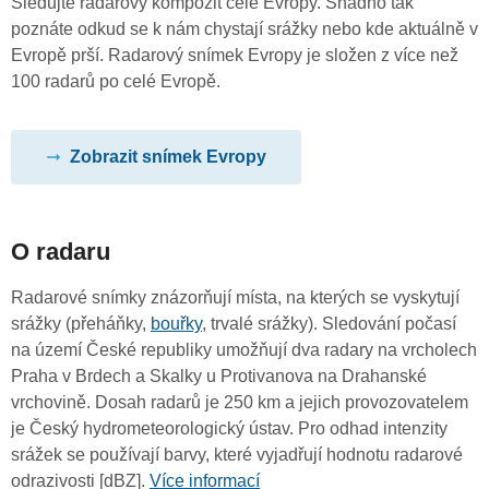
Sledujte radarový kompozit celé Evropy. Snadno tak
poznáte odkud se k nám chystají srážky nebo kde aktuálně v
Evropě prší. Radarový snímek Evropy je složen z více než
100 radarů po celé Evropě.
Zobrazit snímek Evropy
O radaru
Radarové snímky znázorňují místa, na kterých se vyskytují
srážky (přeháňky,
bouřky
, trvalé srážky). Sledování počasí
na území České republiky umožňují dva radary na vrcholech
Praha v Brdech a Skalky u Protivanova na Drahanské
vrchovině. Dosah radarů je 250 km a jejich provozovatelem
je Český hydrometeorologický ústav. Pro odhad intenzity
srážek se používají barvy, které vyjadřují hodnotu radarové
odrazivosti [dBZ].
Více informací