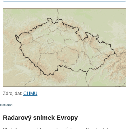
Zdroj dat:
ČHMÚ
Radarový snímek Evropy