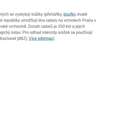
14:20
14:10
rých se vyskytují srážky (přeháňky,
bouřky
, trvalé
14:00
é republiky umožňují dva radary na vrcholech Praha v
13:50
ské vrchovině. Dosah radarů je 250 km a jejich
13:40
ický ústav. Pro odhad intenzity srážek se používají
13:30
drazivosti [dBZ].
Více informací
13:20
13:10
13:00
12:50
12:40
12:30
12:20
12:10
12:00
11:50
11:40
11:30