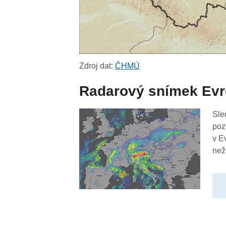
Zdroj dat:
ČHMÚ
Radarový snímek Ev
Sle
poz
v E
než