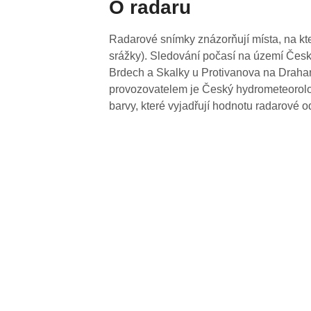
O radaru
Radarové snímky znázorňují místa, na kte
srážky). Sledování počasí na území Česk
Brdech a Skalky u Protivanova na Drahan
provozovatelem je Český hydrometeorolog
barvy, které vyjadřují hodnotu radarové o