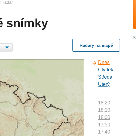
, radar
é snímky
Radary na mapě
Dnes
Čtvrtek
Středa
Úterý
18:20
18:10
18:00
17:50
17:40