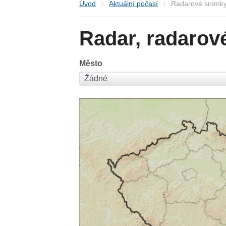
Úvod
Aktuální počasí
Radarové snímky
Radar, radarov
Město