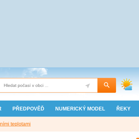
R
PŘEDPOVĚĎ
NUMERICKÝ
MODEL
ŘEKY
ními teplotami