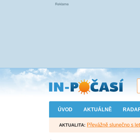
Přejít
na
hlavní
obsah
ÚVOD
AKTUÁLNĚ
RADA
Převážně slunečno s let
AKTUALITA: