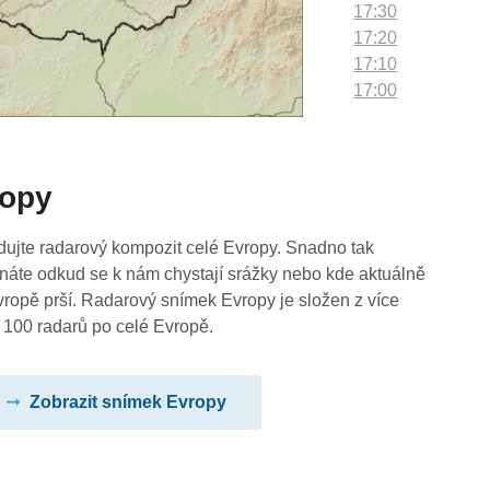
17:30
17:20
17:10
17:00
16:50
16:40
16:30
ropy
16:20
16:10
16:00
dujte radarový kompozit celé Evropy. Snadno tak
15:50
náte odkud se k nám chystají srážky nebo kde aktuálně
15:40
vropě prší. Radarový snímek Evropy je složen z více
15:30
 100 radarů po celé Evropě.
15:20
15:10
Zobrazit snímek Evropy
15:00
14:50
14:40
14:30