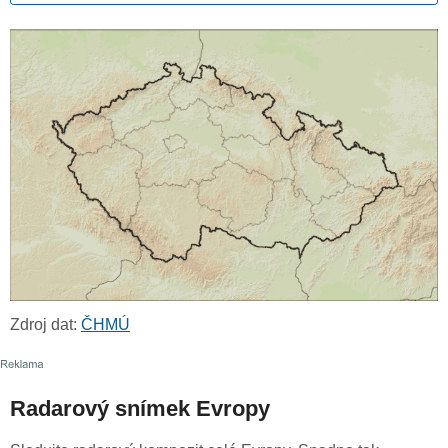
Zdroj dat:
ČHMÚ
Radarový snímek Evropy