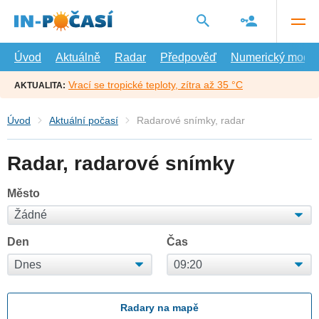
Přejít
na
hlavní
obsah
Úvod
Aktuálně
Radar
Předpověď
Numerický model
Vrací se tropické teploty, zítra až 35 °C
AKTUALITA:
Úvod
Aktuální počasí
Radarové snímky, radar
Radar, radarové snímky
Město
Den
Čas
Radary na mapě