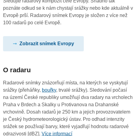
Sledujte radarový kompozit celé Evropy. Snadno tak
poznáte odkud se k nám chystají srážky nebo kde aktuálně v
Evropě prší. Radarový snímek Evropy je složen z více než
100 radarů po celé Evropě.
Zobrazit snímek Evropy
O radaru
Radarové snímky znázorňují místa, na kterých se vyskytují
srážky (přeháňky,
bouřky
, trvalé srážky). Sledování počasí
na území České republiky umožňují dva radary na vrcholech
Praha v Brdech a Skalky u Protivanova na Drahanské
vrchovině. Dosah radarů je 250 km a jejich provozovatelem
je Český hydrometeorologický ústav. Pro odhad intenzity
srážek se používají barvy, které vyjadřují hodnotu radarové
odrazivosti [dBZ].
Více informací