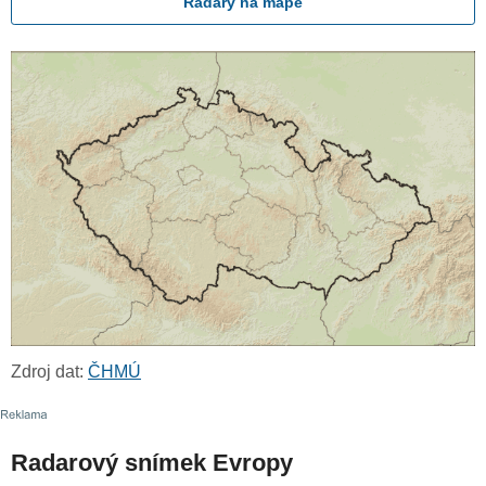
Radary na mapě
Zdroj dat:
ČHMÚ
Radarový snímek Evropy