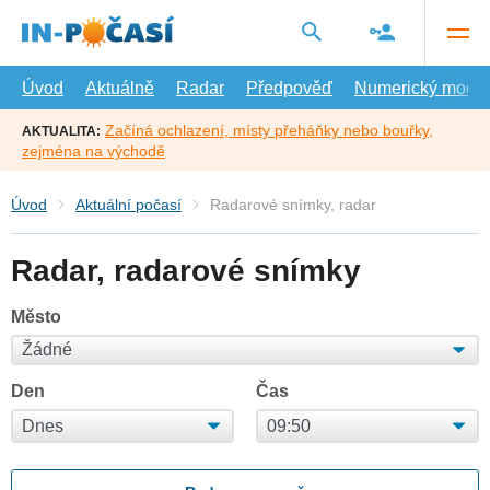
Přejít
na
hlavní
obsah
Úvod
Aktuálně
Radar
Předpověď
Numerický model
Začíná ochlazení, místy přeháňky nebo bouřky,
AKTUALITA:
zejména na východě
Úvod
Aktuální počasí
Radarové snímky, radar
Radar, radarové snímky
Město
Den
Čas