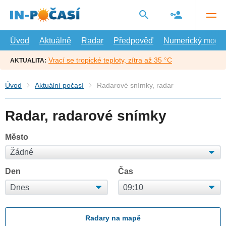
Přejít
na
hlavní
obsah
Úvod
Aktuálně
Radar
Předpověď
Numerický model
Vrací se tropické teploty, zítra až 35 °C
AKTUALITA:
Úvod
Aktuální počasí
Radarové snímky, radar
Radar, radarové snímky
Město
Den
Čas
Radary na mapě