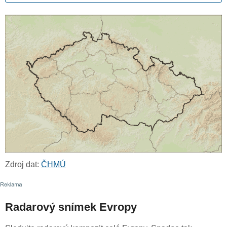
Zdroj dat:
ČHMÚ
Radarový snímek Evropy