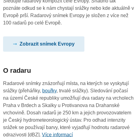
Sledujte radarový kompozit celé Evropy. Snadno tak
poznáte odkud se k nám chystají srážky nebo kde aktuálně v
Evropě prší. Radarový snímek Evropy je složen z více než
100 radarů po celé Evropě.
Zobrazit snímek Evropy
O radaru
Radarové snímky znázorňují místa, na kterých se vyskytují
srážky (přeháňky,
bouřky
, trvalé srážky). Sledování počasí
na území České republiky umožňují dva radary na vrcholech
Praha v Brdech a Skalky u Protivanova na Drahanské
vrchovině. Dosah radarů je 250 km a jejich provozovatelem
je Český hydrometeorologický ústav. Pro odhad intenzity
srážek se používají barvy, které vyjadřují hodnotu radarové
odrazivosti [dBZ].
Více informací