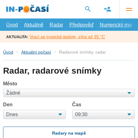
Přejít
na
hlavní
obsah
Úvod
Aktuálně
Radar
Předpověď
Numerický model
Vrací se tropické teploty, zítra až 35 °C
AKTUALITA:
Úvod
Aktuální počasí
Radarové snímky, radar
Radar, radarové snímky
Město
Den
Čas
Radary na mapě