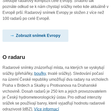
Sledujte radarový kompozit celé Evropy. Snadno tak
poznáte odkud se k nám chystají srážky nebo kde aktuálně v
Evropě prší. Radarový snímek Evropy je složen z více než
100 radarů po celé Evropě.
Zobrazit snímek Evropy
O radaru
Radarové snímky znázorňují místa, na kterých se vyskytují
srážky (přeháňky,
bouřky
, trvalé srážky). Sledování počasí
na území České republiky umožňují dva radary na vrcholech
Praha v Brdech a Skalky u Protivanova na Drahanské
vrchovině. Dosah radarů je 250 km a jejich provozovatelem
je Český hydrometeorologický ústav. Pro odhad intenzity
srážek se používají barvy, které vyjadřují hodnotu radarové
odrazivosti [dBZ].
Více informací