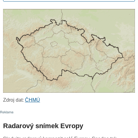
Zdroj dat:
ČHMÚ
Radarový snímek Evropy