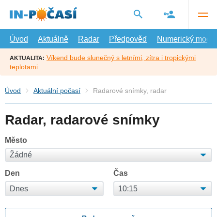
Přejít
na
hlavní
obsah
Úvod
Aktuálně
Radar
Předpověď
Numerický model
Víkend bude slunečný s letními, zítra i tropickými
AKTUALITA:
teplotami
Úvod
Aktuální počasí
Radarové snímky, radar
Radar, radarové snímky
Město
Den
Čas