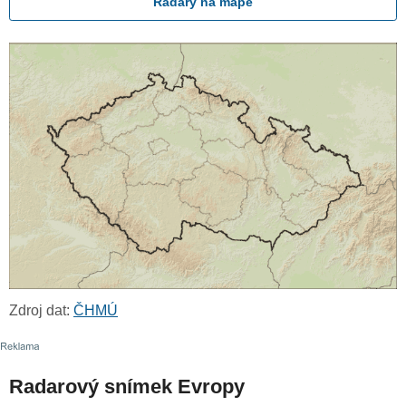
Radary na mapě
Zdroj dat:
ČHMÚ
Radarový snímek Evropy