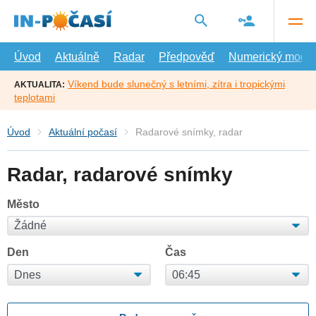
Přejít
na
hlavní
obsah
Úvod
Aktuálně
Radar
Předpověď
Numerický model
Víkend bude slunečný s letními, zítra i tropickými
AKTUALITA:
teplotami
Úvod
Aktuální počasí
Radarové snímky, radar
Radar, radarové snímky
Město
Den
Čas