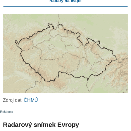
Radary na mapě
Zdroj dat:
ČHMÚ
Radarový snímek Evropy